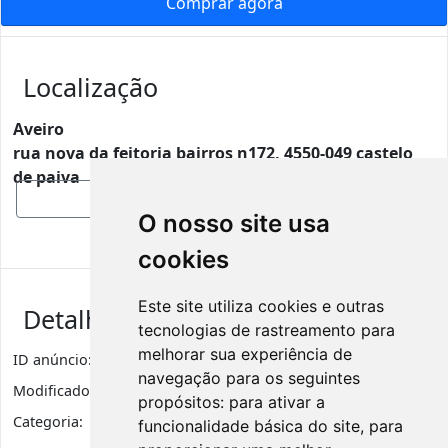
Comprar agora
Localização
Aveiro
rua nova da feitoria bairros n172, 4550-049 castelo
de paiva
Mostrar mapa
O nosso site usa
cookies
Este site utiliza cookies e outras
Detalhes de anúncio
tecnologias de rastreamento para
melhorar sua experiência de
ID anúncio:
5503
Visualizações
201
navegação para os seguintes
Modificado:
8 meses
propósitos:
para ativar a
Categoria:
Ferramentas e Equipamentos
funcionalidade básica do site
,
para