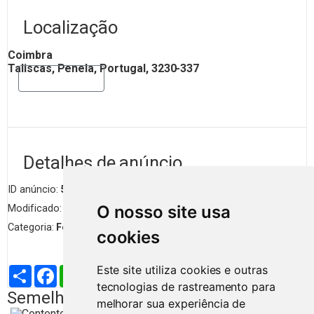
Localização
Coimbra
Taliscas, Penela, Portugal, 3230-337
Mostrar mapa
Detalhes de anúncio
ID anúncio:
5982
Visualizações
120
O nosso site usa
Modificado:
4 meses
Categoria:
Ferramentas e Equipamentos
cookies
Este site utiliza cookies e outras
Partilhar
Facebook
WhatsApp
X
LinkedIn
Telegram
Pinterest
Email
tecnologias de rastreamento para
Semelhantes na mesma região
melhorar sua experiência de