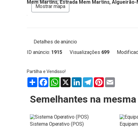
Mem Martins, Estrada Mem Martins, Algueirão-
Mostrar mapa
Detalhes de anúncio
ID anúncio:
1915
Visualizações
699
Modificad
Partilhar
Facebook
WhatsApp
X
LinkedIn
Telegram
Pinterest
Email
Semelhantes na mesma 
Sistema Operativo (POS)
Equipam