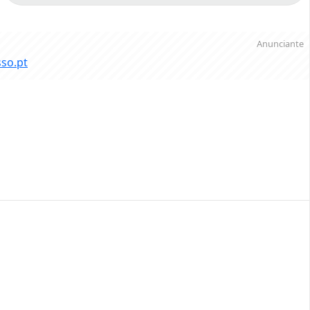
Anunciante
sso.pt