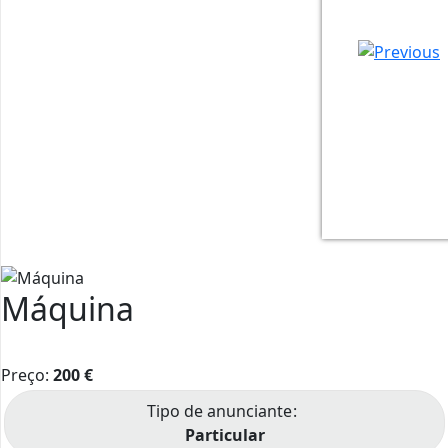
IMG_2020
IMG_2020
IMG_2020
Máquina
Preço:
200
€
Tipo de anunciante
Particular