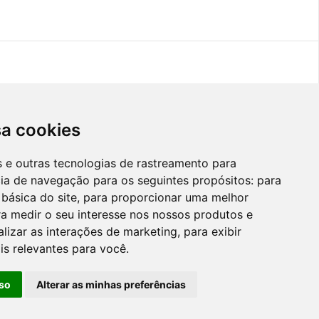
os
sa cookies
es e outras tecnologias de rastreamento para
cia de navegação para os seguintes propósitos:
para
 básica do site
,
para proporcionar uma melhor
a medir o seu interesse nos nossos produtos e
alizar as interações de marketing
,
para exibir
is relevantes para você
.
so
Alterar as minhas preferências
Faro
10
€