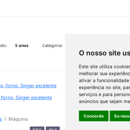
ado:
5 anos
Categoria:
Ferramentas e Equipament
O nosso site u
Este site utiliza cooki
melhorar sua experiên
ativar a funcionalidade
experiência no site
,
par
Ventoinhas
serviços e para person
forno, Singer excelente
anúncios que sejam ma
Concordo
Eu recu
s
Máquina
Faro
90
€