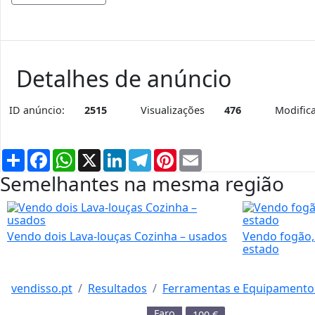
Detalhes de anúncio
ID anúncio:
2515
Visualizações
476
Modific
Partilhar
Facebook
WhatsApp
X
LinkedIn
Telegram
Pinterest
Email
Semelhantes na mesma região
Vendo dois Lava-louças Cozinha – usados
Vendo fogão, 
estado
vendisso.pt
Resultados
Ferramentas e Equipamento
Faro
100
€