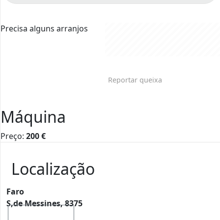
Precisa alguns arranjos
Reportar queixa
Máquina
Preço:
200
€
Localização
Faro
S,de Messines, 8375
Mostrar mapa