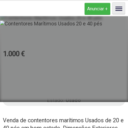
Contentores Marítimos Usados 20 e
40 pés
1.000
€
Tipo de anunciante
Particular
Finalidade
Vende-se
Estado
Usado
Venda de contentores marítimos Usados de 20 e