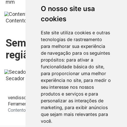
mm
O nosso site usa
1.000
€
cookies
Contentores Marítimos Usados
1.000
€
Este site utiliza cookies e outras
tecnologias de rastreamento
Semelhantes na mesma
para melhorar sua experiência
região
de navegação para os seguintes
1.500
€
propósitos:
para ativar a
funcionalidade básica do site
,
para proporcionar uma melhor
Secador de Cabelo Profissional Surker SK-3810
experiência no site
,
para medir o
seu interesse nos nossos
produtos e serviços e para
vendisso.pt
Resultados
personalizar as interações de
Ferramentas e Equipamentos
marketing
,
para exibir anúncios
Contentores Marítimos Usados 20 e 40 pés
que sejam mais relevantes para
Aveiro
Comprar agora:
25
€
você
.