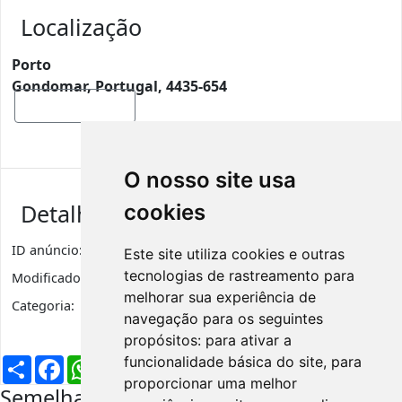
Localização
Porto
Gondomar, Portugal, 4435-654
Mostrar mapa
O nosso site usa
Detalhes de anúncio
cookies
ID anúncio:
2331
Visualizações
927
Este site utiliza cookies e outras
tecnologias de rastreamento para
Modificado:
5 anos
melhorar sua experiência de
Categoria:
Ferramentas e Equipamentos
navegação para os seguintes
propósitos:
para ativar a
Partilhar
Facebook
WhatsApp
X
LinkedIn
Telegram
Pinterest
Email
funcionalidade básica do site
,
para
proporcionar uma melhor
Semelhantes na mesma região