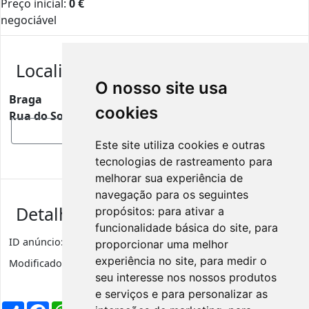
Preço inicial:
0
€
negociável
Localização
O nosso site usa
Braga
cookies
Rua do Souto N19, 4750-472
Mostrar mapa
Este site utiliza cookies e outras
tecnologias de rastreamento para
melhorar sua experiência de
navegação para os seguintes
Detalhes de anúncio
propósitos:
para ativar a
funcionalidade básica do site
,
para
ID anúncio:
2391
Visualizações
651
proporcionar uma melhor
experiência no site
,
para medir o
Modificado:
5 anos
Categoria:
Desporto
seu interesse nos nossos produtos
e serviços e para personalizar as
Partilhar
Facebook
WhatsApp
X
LinkedIn
Telegram
Pinterest
Email