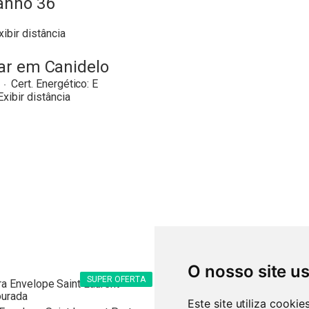
anho 36
xibir distância
ar em Canidelo
Cert. Energético:
E
Exibir distância
O nosso site u
SUPER OFERTA
SUPE
Este site utiliza cooki