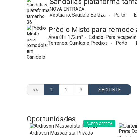
Sandálias plataforma tam
NOVA ENTRADA
Vestuário, Saúde e Beleza
Porto
E
Prédio Misto para remodel
Área útil:
172
Estado:
Para recuperar
Terrenos, Quintas e Prédios
Porto
1
2
3
Oportunidades
SUPER OFERTA
Ardisson Massagista Privado