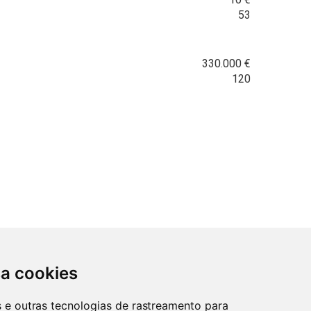
53
330.000
€
120
sa cookies
R OFERTA
URGENTE
Frigorífico
es e outras tecnologias de rastreamento para