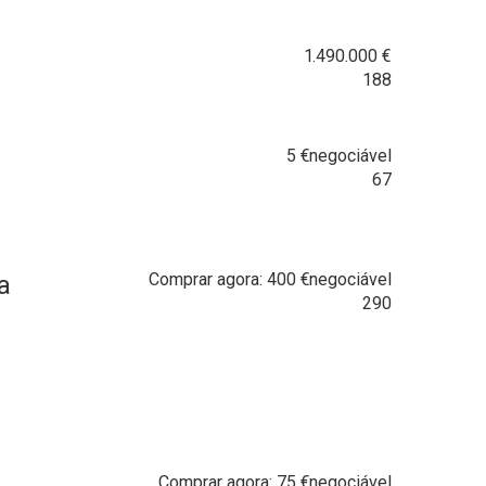
1.490.000
€
188
5
€
negociável
67
Comprar agora:
400
€
negociável
a
290
Comprar agora:
75
€
negociável