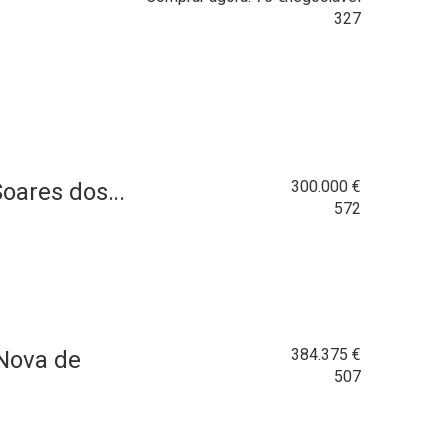
327
300.000
€
oares dos...
572
384.375
€
 Nova de
507