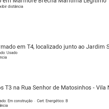
 em Mármore Brecha Marítima Legítimo
xibir distância
mado em T4, localizado junto ao Jardim S
ado:
Usado
ância
s T3 na Rua Senhor de Matosinhos - Vila
ado:
Em construção
Cert. Energético:
B
ância