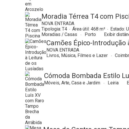
Moradia Térrea T4 com Pisc
NOVA ENTRADA
Tipologia:
T4
Área útil:
468
Estado:
U
Moradias / Casas
Porto
Exibir distân
Camões Épico-Introdução à
NOVA ENTRADA
Livros, Música, Filmes e Lazer
Coimb
Cómoda Bombada Estilo Lu
Móveis, Arte, Casa e Jardim
Leiria
E