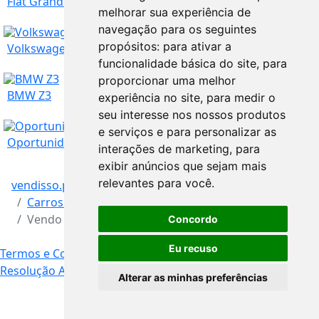
Fiat Grande Punto 1.2 2006
melhorar sua experiência de
navegação para os seguintes
Lisboa
propósitos:
para ativar a
1.250
€
Volkswagen com problemas de filtro de partículas
funcionalidade básica do site
,
para
proporcionar uma melhor
Lisboa
2.650
€
BMW Z3
experiência no site
,
para medir o
seu interesse nos nossos produtos
e serviços e para personalizar as
Lisboa
3.000
€
Oportunidade Audi
interações de marketing
,
para
exibir anúncios que sejam mais
relevantes para você
.
vendisso.pt
Resultados
Veículos
Lisboa
4.000
€
Carros e Autocaravanas
Vendo uma carrinha Astra opel ano 2015
Concordo
Lisboa
30.290
€
Eu recuso
Termos e Condições
Livro de Reclamações Online
Resolução Alternativa de Litígios
Contacto
Alterar as minhas preferências