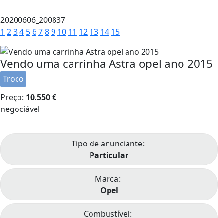
20200606_200837
1
2
3
4
5
6
7
8
9
10
11
12
13
14
15
Vendo uma carrinha Astra opel ano 2015
Troco
Preço:
10.550
€
negociável
Tipo de anunciante
Particular
Marca
Opel
Combustível