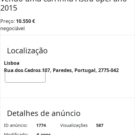
2015
Preço:
10.550
€
negociável
Localização
Lisboa
Rua dos Cedros 107, Paredes, Portugal, 2775-042
Mostrar mapa
Detalhes de anúncio
ID anúncio:
1774
Visualizações
587
Modificado:
6 anos