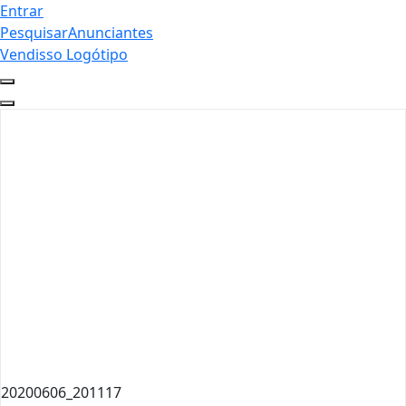
Entrar
Pesquisar
Anunciantes
Vendisso Logótipo
20200606_201117