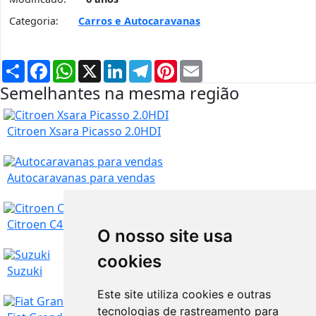
Categoria:
Carros e Autocaravanas
Partilhar
Facebook
WhatsApp
X
LinkedIn
Telegram
Pinterest
Email
Semelhantes na mesma região
Citroen Xsara Picasso 2.0HDI
Autocaravanas para vendas
Lisboa
1.750
€
Citroen C4 Grande Picasso 7 lugares
O nosso site usa
cookies
Lisboa
22.500
€
Suzuki
Este site utiliza cookies e outras
tecnologias de rastreamento para
Lisboa
3.750
€