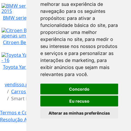
melhorar sua experiência de
Porto
31.750
€
navegação para os seguintes
BMW serie 3 2.0 D Touring Luxury Nacional 143 c...
propósitos:
para ativar a
funcionalidade básica do site
,
para
Porto
7.750
€
proporcionar uma melhor
experiência no site
,
para medir o
Citroen Berlingo 1.6 Hdi 3Lug 90 cv Nacional co...
seu interesse nos nossos produtos
Porto
18.750
€
e serviços e para personalizar as
interações de marketing
,
para
Toyota Yaris 1.4 D-4D Comfort+P.Style 90 cv cx/...
exibir anúncios que sejam mais
relevantes para você
.
Porto
8.900
€
vendisso.pt
Resultados
Veículos
Concordo
Carros e Autocaravanas
Smart ForTwo Pure 0.7 Nacional 2006
Porto
13.100
€
Eu recuso
Termos e Condições
Livro de Reclamações Online
Alterar as minhas preferências
Resolução Alternativa de Litígios
Contacto