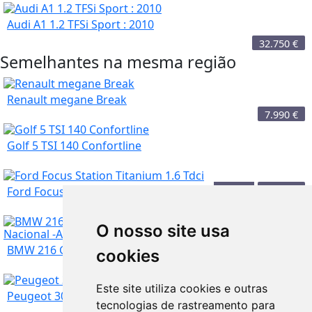
Audi A1 1.2 TFSi Sport : 2010
32.750
€
Semelhantes na mesma região
Renault megane Break
7.990
€
Golf 5 TSI 140 Confortline
Porto
3.500
€
Ford Focus Station Titanium 1.6 Tdci
O nosso site usa
Porto
6.000
€
BMW 216 Gran Coupé d Pack -M- Original 116 cv N...
cookies
Porto
2.999
€
Este site utiliza cookies e outras
Peugeot 308 1.2 Sw PureTech 130cv - 16
tecnologias de rastreamento para