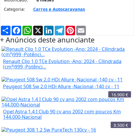
Categoria:
Carros e Autocaravanas
Partilhar
Facebook
WhatsApp
X
LinkedIn
Telegram
Pinterest
Email
+ Anúncios deste anunciante
Renault Clio 1.0 TCe Evolution -Ano: 2024 - Cilindrada
(cm³)999 -Potênci...
Peugeot 508 Sw 2.0 HDi Allure -Nacional -140 cv - 11
16.900
€
Opel Astra 1.4 I Club 90 cv ano 2002 com poucos Km
144.000-Nacional
8.500
€