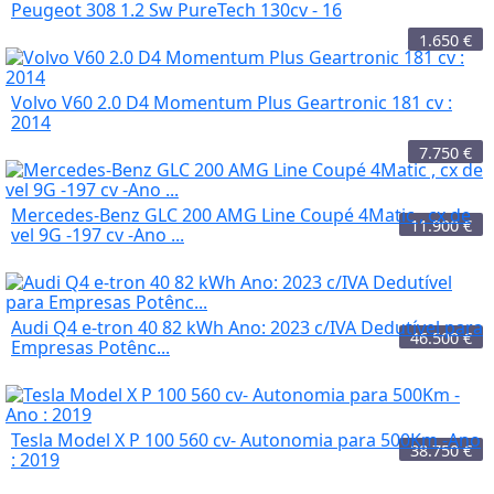
Peugeot 308 1.2 Sw PureTech 130cv - 16
1.650
€
Volvo V60 2.0 D4 Momentum Plus Geartronic 181 cv :
2014
7.750
€
Mercedes-Benz GLC 200 AMG Line Coupé 4Matic , cx de
11.900
€
vel 9G -197 cv -Ano ...
Audi Q4 e-tron 40 82 kWh Ano: 2023 c/IVA Dedutível para
46.500
€
Empresas Potênc...
Tesla Model X P 100 560 cv- Autonomia para 500Km -Ano
38.750
€
: 2019