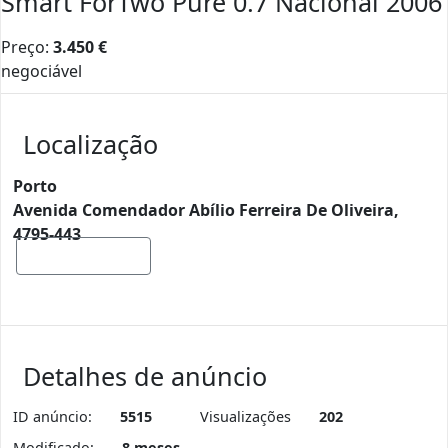
Smart ForTwo Pure 0.7 Nacional 2006
Preço:
3.450
€
negociável
Localização
Porto
Avenida Comendador Abílio Ferreira De Oliveira,
4795-443
Mostrar mapa
Detalhes de anúncio
ID anúncio:
5515
Visualizações
202
Modificado:
8 meses