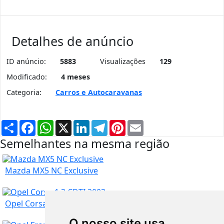
Detalhes de anúncio
ID anúncio:
5883
Visualizações
129
Modificado:
4 meses
Categoria:
Carros e Autocaravanas
Partilhar
Facebook
WhatsApp
X
LinkedIn
Telegram
Pinterest
Email
Semelhantes na mesma região
Mazda MX5 NC Exclusive
Opel Corsa 1.3 CDTI 2003
O nosso site usa