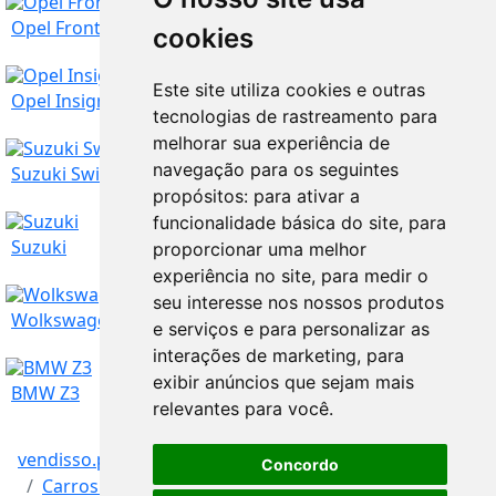
Lisboa
6.500
€
Opel Frontera Sinistrado
cookies
Este site utiliza cookies e outras
Lisboa
2.350
€
Opel Insignia 2.0 CDTI Cosmo
tecnologias de rastreamento para
melhorar sua experiência de
Lisboa
navegação para os seguintes
600
€
Suzuki Swift 1.0 gasolina
propósitos:
para ativar a
funcionalidade básica do site
,
para
Lisboa
16.900
€
Suzuki
proporcionar uma melhor
experiência no site
,
para medir o
seu interesse nos nossos produtos
Lisboa
800
€
Wolkswagen golf
e serviços e para personalizar as
interações de marketing
,
para
exibir anúncios que sejam mais
Lisboa
1.250
€
BMW Z3
relevantes para você
.
vendisso.pt
Resultados
Veículos
Lisboa
3.000
€
Concordo
Carros e Autocaravanas