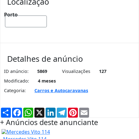
Localização
Porto
Mostrar mapa
Detalhes de anúncio
ID anúncio:
5869
Visualizações
127
Modificado:
4 meses
Categoria:
Carros e Autocaravanas
Partilhar
Facebook
WhatsApp
X
LinkedIn
Telegram
Pinterest
Email
+ Anúncios deste anunciante
Mercedes Vito 114