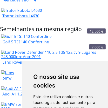
Trator kubota L4630
Semelhantes na mesma região
12.500
€
Golf 5 TSI 140 Confortline
7.000
€
Land Rover Defender 110 2.5 Td5 122 cv 9 Lugare...
Porto
6.000
€
O nosso site usa
bmw
cookies
Porto
71.750
€
Audi A1 1.2 TFSi Sport : 2010
Este site utiliza cookies e outras
tecnologias de rastreamento para