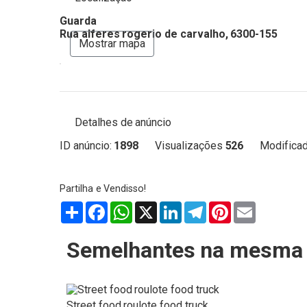
Guarda
Rua alferes rogerio de carvalho, 6300-155
Mostrar mapa
Detalhes de anúncio
ID anúncio:
1898
Visualizações
526
Modificad
Partilhar
Facebook
WhatsApp
X
LinkedIn
Telegram
Pinterest
Email
Semelhantes na mesma 
Street food roulote food truck