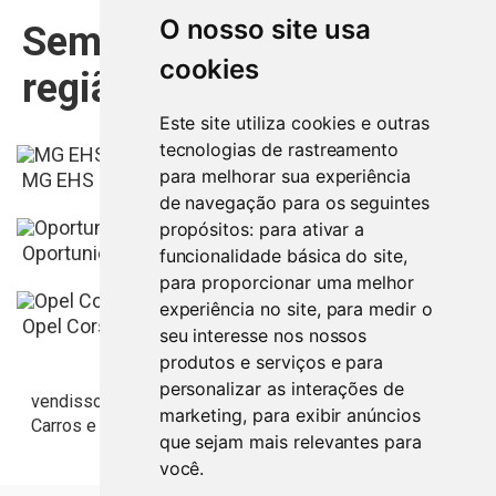
O nosso site usa
Semelhantes na mesma
cookies
região
Este site utiliza cookies e outras
tecnologias de rastreamento
para melhorar sua experiência
MG EHS 1.5 T-GDI Plug-in Hybrid Luxury
de navegação para os seguintes
propósitos:
para ativar a
Oportunidade Ford Focus
funcionalidade básica do site
,
para proporcionar uma melhor
experiência no site
,
para medir o
Leiria
27.500
€
Opel Corsa 1.2 S 1992
seu interesse nos nossos
produtos e serviços e para
personalizar as interações de
Leiria
4.250
€
vendisso.pt
Resultados
Veículos
marketing
,
para exibir anúncios
Carros e Autocaravanas
Citroen Berlingo
que sejam mais relevantes para
Leiria
você
.
400
€