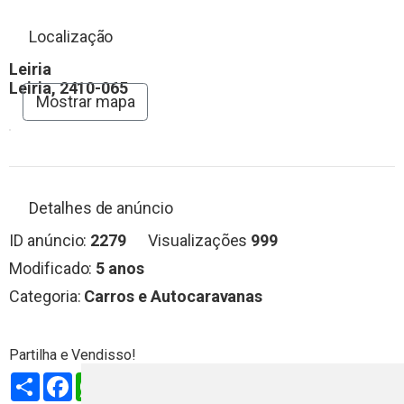
Localização
Leiria
Leiria, 2410-065
Mostrar mapa
Detalhes de anúncio
ID anúncio:
2279
Visualizações
999
Modificado:
5 anos
Categoria:
Carros e Autocaravanas
Partilhar
Facebook
WhatsApp
X
LinkedIn
Telegram
Pinterest
Email