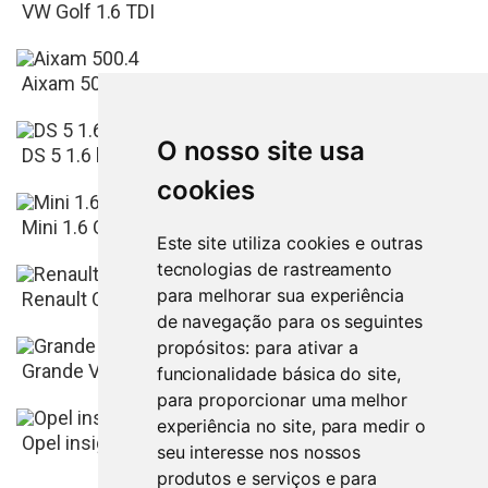
VW Golf 1.6 TDI
Aixam 500.4
O nosso site usa
Aveiro
7.500
€
DS 5 1.6 hdi automatico nacional 90 mil kms
cookies
Aveiro
3.650
€
Mini 1.6 Cooper D
Este site utiliza cookies e outras
tecnologias de rastreamento
Aveiro
para melhorar sua experiência
10.500
€
Renault Clio III Oportunidade
de navegação para os seguintes
propósitos:
para ativar a
Aveiro
5.500
€
Grande Vitara Topo de Gama
funcionalidade básica do site
,
para proporcionar uma melhor
experiência no site
,
para medir o
Aveiro
2.650
€
Opel insignia 1.6 cdti 2016 89mil kms
seu interesse nos nossos
produtos e serviços e para