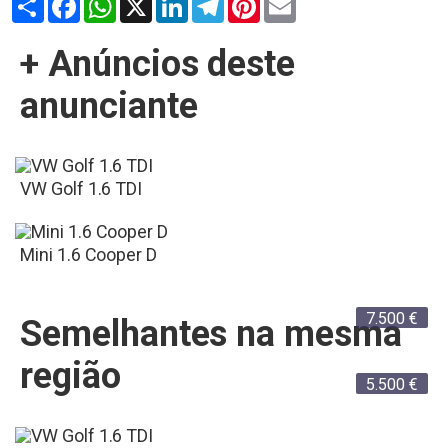
+ Anúncios deste
anunciante
VW Golf 1.6 TDI
Mini 1.6 Cooper D
7.500
€
Semelhantes na mesma
região
5.500
€