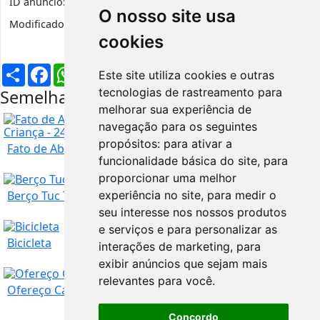
ID anúncio:
4678
Visualizações
431
O nosso site usa
Modificado:
1 ano
Categoria:
Bebé e Criança
cookies
Partilhar
Facebook
WhatsApp
X
LinkedIn
Telegram
Pinterest
Email
Este site utiliza cookies e outras
tecnologias de rastreamento para
Semelhantes na mesma região
melhorar sua experiência de
SUPER OFERTA
navegação para os seguintes
propósitos:
para ativar a
Fato de Abóbora para Carnaval / Halloween para ...
funcionalidade básica do site
,
para
SUPER OFERTA
proporcionar uma melhor
Berço Tuc Tuc com colchão e edredão
experiência no site
,
para medir o
seu interesse nos nossos produtos
Porto
Comprar agora:
9
€
e serviços e para personalizar as
Bicicleta
interações de marketing
,
para
exibir anúncios que sejam mais
SUPER OFERTA
relevantes para você
.
Porto
45
€
Ofereço Cadeira Auto para Criança. 9-36 kg
Concordo