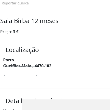
Reportar queixa
Saia Birba 12 meses
Preço:
3
€
Localização
Porto
Gueifães-Maia , 4470-102
Mostrar mapa
Detalhes de anúncio