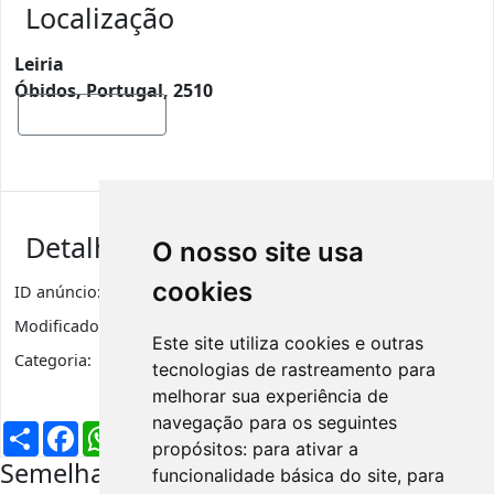
Localização
Leiria
Óbidos, Portugal, 2510
Mostrar mapa
Detalhes de anúncio
O nosso site usa
cookies
ID anúncio:
1787
Visualizações
544
Modificado:
6 anos
Este site utiliza cookies e outras
Categoria:
Bebé e Criança
tecnologias de rastreamento para
melhorar sua experiência de
navegação para os seguintes
Partilhar
Facebook
WhatsApp
X
LinkedIn
Telegram
Pinterest
Email
propósitos:
para ativar a
Semelhantes na mesma região
funcionalidade básica do site
,
para