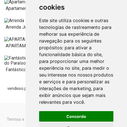
Porto
190.000
€
cookies
Apartamento T2 no Porto (Ramalde)
Este site utiliza cookies e outras
Porto
365.000
€
Arrenda Junto ao ISMAI
tecnologias de rastreamento para
melhorar sua experiência de
navegação para os seguintes
Porto
160.000
€
APARTAMENTO T2 NO PORTO (AV. DA BOAVISTA).
propósitos:
para ativar a
funcionalidade básica do site
,
para proporcionar uma melhor
Porto
700
€
experiência no site
,
para medir o
Fantástico T2 com Varanda e Lugar de Garagem em...
seu interesse nos nossos produtos
e serviços e para personalizar as
Porto
900
€
interações de marketing
,
para
vendisso.pt
Resultados
T1 Palacio de Cristal
exibir anúncios que sejam mais
Porto
249.000
€
relevantes para você
.
Concordo
Termos e Condições
Livro de Reclamações Online