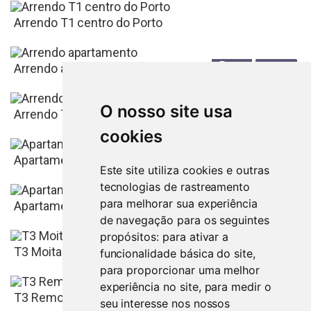
Arrendo T1 centro do Porto
Porto
780
€
Arrendo apartamento
O nosso site usa
Porto
Arrendo T2 +1 Cascais - Condominio Scala
cookies
Faro
Apartamento para arrendar na Póvoa de Santa Iria
Este site utiliza cookies e outras
tecnologias de rastreamento
Lisboa
para melhorar sua experiência
3.250
€
Apartamento T2 (Av. da República)
de navegação para os seguintes
propósitos:
para ativar a
Lisboa
700
€
T3 Moita
funcionalidade básica do site
,
para proporcionar uma melhor
experiência no site
,
para medir o
Porto
850
€
T3 Remodelado em Vila Nova de Gaia
seu interesse nos nossos