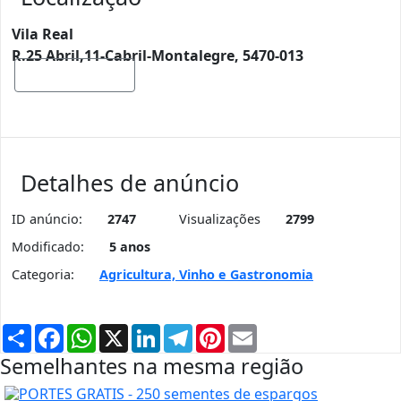
Vila Real
R.25 Abril,11-Cabril-Montalegre, 5470-013
Mostrar mapa
Detalhes de anúncio
ID anúncio:
2747
Visualizações
2799
Modificado:
5 anos
Categoria:
Agricultura, Vinho e Gastronomia
Partilhar
Facebook
WhatsApp
X
LinkedIn
Telegram
Pinterest
Email
Semelhantes na mesma região