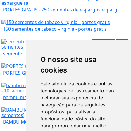
PORTES GRATIS - 250 sementes de espargos esparg...
150 sementes de tabaco virginia - portes gratis
Vila Real
5
€
sementes de bambu - Bambusa arundinacea - 70 se...
O nosso site usa
Vila Real
7
€
cookies
PORTES GRATIS - vinagreira vermelha - 10 sementes
Este site utiliza cookies e outras
Vila Real
7
€
tecnologias de rastreamento para
bambu moso gigante - pubescens Phyllostachys ed...
melhorar sua experiência de
navegação para os seguintes
Vila Real
7
€
propósitos:
para ativar a
funcionalidade básica do site
,
BAMBU MOSO GIGANTE Phyllostachys pubescens (100...
para proporcionar uma melhor
Vila Real
9
€