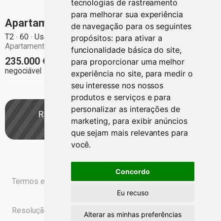
tecnologias de rastreamento
para melhorar sua experiência
Apartamento T2 em Olaias
de navegação para os seguintes
T2
60
Usado
propósitos:
para ativar a
Apartamentos
Lisboa
funcionalidade básica do site
,
235.000
€
para proporcionar uma melhor
negociável
experiência no site
,
para medir o
seu interesse nos nossos
produtos e serviços e para
personalizar as interações de
marketing
,
para exibir anúncios
Guardar pesquisa
que sejam mais relevantes para
você
.
Concordo
Termos e Condições
Livro de Reclamações Online
Eu recuso
Resolução Alternativa de Litígios
Contacto
Alterar as minhas preferências