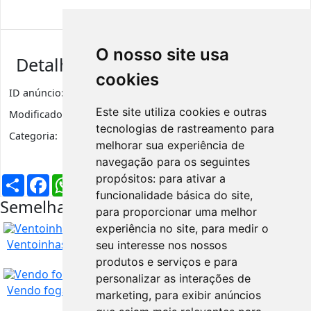
O nosso site usa
Detalhes de anúncio
cookies
ID anúncio:
2510
Visualizações
487
Este site utiliza cookies e outras
Modificado:
5 anos
tecnologias de rastreamento para
Categoria:
Ferramentas e Equipamentos
melhorar sua experiência de
navegação para os seguintes
propósitos:
para ativar a
Partilhar
Facebook
WhatsApp
X
LinkedIn
Telegram
Pinterest
Email
funcionalidade básica do site
,
Semelhantes na mesma região
para proporcionar uma melhor
experiência no site
,
para medir o
Ventoinhas
seu interesse nos nossos
produtos e serviços e para
personalizar as interações de
Vendo fogão, forno, Singer excelente estado
marketing
,
para exibir anúncios