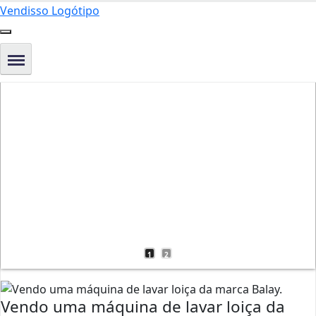
Vendisso Logótipo
039
040
1
2
Vendo uma máquina de lavar loiça da