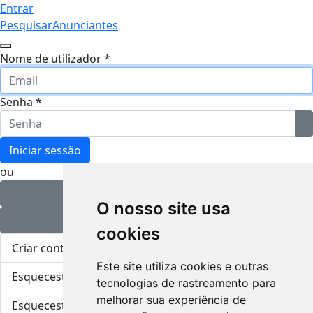
Entrar
Pesquisar
Anunciantes
Nome de utilizador
*
Senha
*
M
Iniciar sessão
ou
Entrar com o Facebook
O nosso site usa
Entrar com o Google
cookies
Criar conta
Este site utiliza cookies e outras
Esqueceste-te da senha?
tecnologias de rastreamento para
melhorar sua experiência de
Esqueceste-te do utilizador?